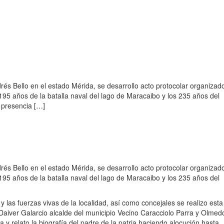
rés Bello en el estado Mérida, se desarrollo acto protocolar organizad
195 años de la batalla naval del lago de Maracaibo y los 235 años del
a presencia […]
rés Bello en el estado Mérida, se desarrollo acto protocolar organizad
195 años de la batalla naval del lago de Maracaibo y los 235 años del
y las fuerzas vivas de la localidad, así como concejales se realizo esta
. Daiver Galarcio alcalde del municipio Vecino Caracciolo Parra y Olmed
a y relato la biografía del padre de la patria haciendo alocución hasta