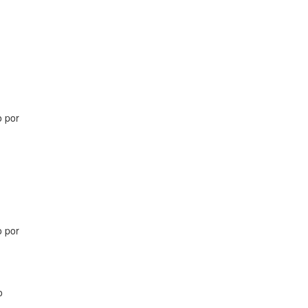
o por
o por
o