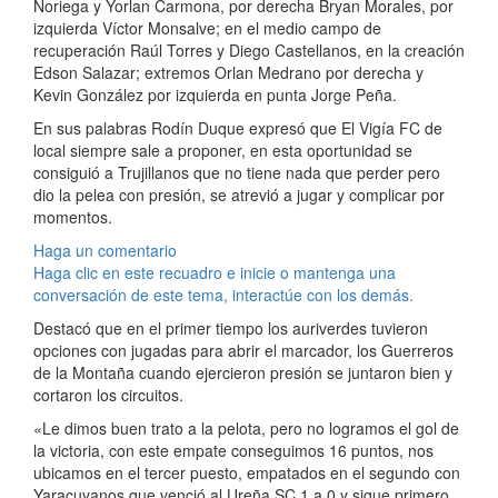
Noriega y Yorlan Carmona, por derecha Bryan Morales, por
izquierda Víctor Monsalve; en el medio campo de
recuperación Raúl Torres y Diego Castellanos, en la creación
Edson Salazar; extremos Orlan Medrano por derecha y
Kevin González por izquierda en punta Jorge Peña.
En sus palabras Rodín Duque expresó que El Vigía FC de
local siempre sale a proponer, en esta oportunidad se
consiguió a Trujillanos que no tiene nada que perder pero
dio la pelea con presión, se atrevió a jugar y complicar por
momentos.
Haga un comentario
Haga clic en este recuadro e inicie o mantenga una
conversación de este tema, interactúe con los demás.
Destacó que en el primer tiempo los auriverdes tuvieron
opciones con jugadas para abrir el marcador, los Guerreros
de la Montaña cuando ejercieron presión se juntaron bien y
cortaron los circuitos.
«Le dimos buen trato a la pelota, pero no logramos el gol de
la victoria, con este empate conseguimos 16 puntos, nos
ubicamos en el tercer puesto, empatados en el segundo con
Yaracuyanos que venció al Ureña SC 1 a 0 y sigue primero