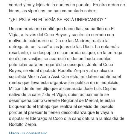
verdad y muy lejos de lo que es un puente. En otro orden de
ideas, las viperinas me han comentado sobre:
*¿EL PSUV EN EL VIGÍA SE ESTÁ UNIFICANDO? *
Un camarada me confió que hace días, su partido en El
Vigía, a través del Coco Reyes y su círculo cerrado con
motivo de celebrarse el Día de las Madres, realizó la
entrega de un “vaso” a las jefas de las Ubch. La nota más
resaltante, me despepitó el camarada es que, en la entrega
de dichas vasijas, se apareció el denominado «equipo
potencia» para entregar dicho obsequio. Junto al Coco
Reyes, se vio al diputado Rodolfo Zerpa y al ex alcalde
socialista Mezin Abou Assi. Con esto, mi datero confirma el
rumbo que lleva esta organización política en el municipio.
Mi confidente me dijo que al camarada José Luis Ospino,
nativo de la calle 7 de El Vigía, quien actualmente se
desempeña como Gerente Regional de Mercal, le están
bloqueando el trabajo que realiza al servicio del pueblo
porque al parecer le tienen desconfianza que le vaya a
disputar el liderazgo al Coco o la candidatura a la alcaldía de
Rodolfo Zerpa.
Haga un comentario