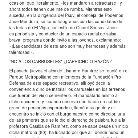
ocasión, que literalmente, «los mandaron a retractarse» y
ahora todos tienen que irse de rumba. Mientras esto
sucedía, en la dirigencia del Psuv, el concejal de Podemos
Jhoe Mendoza, se tomó fotografías con las candidatas de
las ferias de El Vigía, «al estilo de Osmel Sousa». Jhoe
es periodista y conductor de un espacio radial de salsa
brava, programa donde invitó a las jóvenes, exclamando:
«¡Las candidatas de este año son muy hermosas y además
talentosas!».
*NO A LOS CARRUSELES* ¿CAPRICHO O RAZÓN?
El pasado jueves el alcalde Lisandro Ramírez se reunió en el
Parque Metropolitano con miembros de la Fundación Pro
Defensa de este espacio recreativo, allí oyó decir la
conveniencia o no de instalar los carruseles en los terrenos
que fueron del viejo cementerio. El mandatario asistió a
dicho encuentro y cuando observó que había un nutrido
grupo de personas esperándolo, llamó a su gente y el
encuentro se inició con el burgomaestre como director, una
de las primeras que se le dio el derecho de palabra fue a la
profesora Casilda de Ramírez, como se sabe desde un inicio
dicha matrona (80) ha luchado por que allí donde hubo un