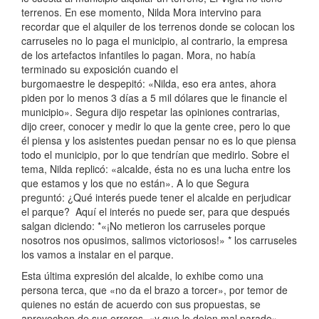
terrenos. En ese momento, Nilda Mora intervino para
recordar que el alquiler de los terrenos donde se colocan los
carruseles no lo paga el municipio, al contrario, la empresa
de los artefactos infantiles lo pagan. Mora, no había
terminado su exposición cuando el
burgomaestre le despepitó: «Nilda, eso era antes, ahora
piden por lo menos 3 días a 5 mil dólares que le financie el
municipio». Segura dijo respetar las opiniones contrarias,
dijo creer, conocer y medir lo que la gente cree, pero lo que
él piensa y los asistentes puedan pensar no es lo que piensa
todo el municipio, por lo que tendrían que medirlo. Sobre el
tema, Nilda replicó: «alcalde, ésta no es una lucha entre los
que estamos y los que no están». A lo que Segura
preguntó: ¿Qué interés puede tener el alcalde en perjudicar
el parque? Aquí el interés no puede ser, para que después
salgan diciendo: *«¡No metieron los carruseles porque
nosotros nos opusimos, salimos victoriosos!» * los carruseles
los vamos a instalar en el parque.
Esta última expresión del alcalde, lo exhibe como una
persona terca, que «no da el brazo a torcer», por temor de
quienes no están de acuerdo con sus propuestas, se
aprovechen de sus errores, «y que lo dejen mal parado»,