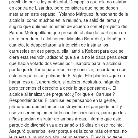
prohibido por la ley ambiental. Despepitó que ella no estaba
en contra de Lisandro, pero considera que no se deben
instalar en este espacio. Yolando Márquez, funcionario de la
alcaldía, como muchos en la reunión, se salió del tema y
sugirió que quienes no estén de acuerdo con el proyecto del
Parque Metropolitano que presentó el alcalde, participen en
un referéndum. La influencer Mafalda Berardini, afirmó que
cuando, le despepitaron la intención de instalar los
carruseles en ese parque, ella llamó a Keibert para que se
diera esta reunión, adicionó que a ella no le daba pena decir
que había votado dos veces por Lisandro para la alcaldía,
por lo que lo llamó para reunirse y conciliar, recordando que
este parque es un pulmón de El Vigía. Ella planteó «que no
hagan eso allí, ahora bien, si quieren destruirlo, háganlo,
pero tenemos el derecho a decir lo que pensamos». El
alcalde al finalizar, se preguntó: ¿Por qué el Carrusel?
Respondiéndose: El carrusel es pensando en la gente,
primero porque estamos construyendo el parque infantil y
eso va ser complementario con los carruseles, para que los
niños puedan disfrutar de ambas áreas, informó que este
parque de diversión va a estar sólo 15 días en ese recinto.
Aseguró quererlos llevar porque es la zona más céntrica, no
le cuesta al municipio alquilar un terreno, El Vigía no tiene