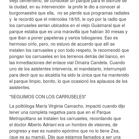
viejo cementerio, se consolide un parque para el disfrute de
la ciudad, en su intervención la profe le dio a conocer al
burgomaestre que ella, no se pierde sus programas radiales
y le recordó que el miércoles 18/05, le oyó por la radio que
los carruseles serian ubicados en el viejo Guàimaral que el
parque estaba que es una maravilla que habían 30 mesas y
que iban a poner papeleras y varios toboganes. Eso es
hermoso oírlo, pero, no estuvo de acuerdo que allí se
instalen los carruseles y con todo respeto, le recomendó que
pongan los carruseles en los terrenos detrás del banco, en
las inmediaciones del enlace vial Omaira Candela. Cuando
uno de los asistentes intervenía, el mandatario, interrumpió
para decir que su alcaldía ha sido la única que ha mantenido
el parque limpio, bonito, lo que ocasionó los aplausos de los
asistentes.
*SEGUIMOS CON LOS CARRUSELES*
La politóloga María Virginia Camacho, impactó cuando dijo
tener una completa negativa para que en el Parque
Metropolitano se instalen los carruseles, recordando que
el doctor Alberto Adriani era un hombre de visiones, de
progreso y ese es nuestro epónimo que no lo tiene Zea,
(que es su mamá). Dijo que estamos llamados a ser una