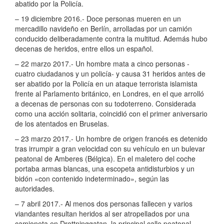
abatido por la Policía.
– 19 diciembre 2016.- Doce personas mueren en un
mercadillo navideño en Berlín, arrolladas por un camión
conducido deliberadamente contra la multitud. Además hubo
decenas de heridos, entre ellos un español.
– 22 marzo 2017.- Un hombre mata a cinco personas -
cuatro ciudadanos y un policía- y causa 31 heridos antes de
ser abatido por la Policía en un ataque terrorista islamista
frente al Parlamento británico, en Londres, en el que arrolló
a decenas de personas con su todoterreno. Considerada
como una acción solitaria, coincidió con el primer aniversario
de los atentados en Bruselas.
– 23 marzo 2017.- Un hombre de origen francés es detenido
tras irrumpir a gran velocidad con su vehículo en un bulevar
peatonal de Amberes (Bélgica). En el maletero del coche
portaba armas blancas, una escopeta antidisturbios y un
bidón «con contenido indeterminado», según las
autoridades.
– 7 abril 2017.- Al menos dos personas fallecen y varios
viandantes resultan heridos al ser atropellados por una
camioneta en Drottninggatan, la principal calle peatonal