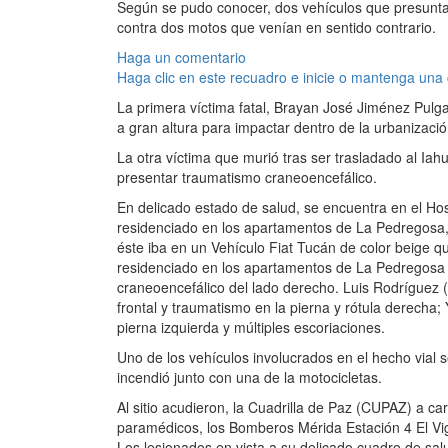
Según se pudo conocer, dos vehículos que presunta
contra dos motos que venían en sentido contrario.
Haga un comentario
Haga clic en este recuadro e inicie o mantenga una
La primera víctima fatal, Brayan José Jiménez Pulgar
a gran altura para impactar dentro de la urbanizació
La otra víctima que murió tras ser trasladado al Iah
presentar traumatismo craneoencefálico.
En delicado estado de salud, se encuentra en el Ho
residenciado en los apartamentos de La Pedregosa, 
éste iba en un Vehículo Fiat Tucán de color beige q
residenciado en los apartamentos de La Pedregosa q
craneoencefálico del lado derecho. Luis Rodríguez 
frontal y traumatismo en la pierna y rótula derecha
pierna izquierda y múltiples escoriaciones.
Uno de los vehículos involucrados en el hecho vial se
incendió junto con una de la motocicletas.
Al sitio acudieron, la Cuadrilla de Paz (CUPAZ) a
paramédicos, los Bomberos Mérida Estación 4 El Vig
Los lesionados en vista a su delicado cuadro de salu