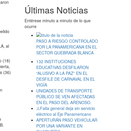
naron
Últimas Noticias
Entérese minuto a minuto de lo que
ocurre
pelido
PASO A RIESGO CONTROLADO
A, al
POR LA PANAMERICANA EN EL
SECTOR QUEBRADA BLANCA
o (18)
132 INSTITUCIONES
ierta,
EDUCATIVAS DESFILARON
s (36)
“ALUSIVO A LA PAZ” EN EL
DESFILE DE CARNAVAL EN EL
VIGÍA
en
UNIDADES DE TRANSPORTE
PÚBLICO SE VEN AFECTADAS
EN EL PASO DEL ARENOSO.
⚠️Falla general deja sin servicio
eléctrico al Eje Panamericano
e
APERTURÁN PASO VEHICULAR
B.
POR UNA VARIANTE EN