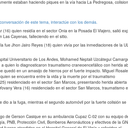
mente estaban haciendo piques en la vía hacia La Pedregosa, colisio
 conversación de este tema, interactúe con los demás.
 (16) quien residía en el sector Onia en la Posada El Viajero, salió ex
n Las Cayenas, falleciendo en el sitio.
ula fue Jhon Jairo Reyes (18) quien vivía por las inmediaciones de la UL
spital Universitario de Los Andes, Mohamed Neptali Uzcátegui Camarg
a quien lo diagnosticaron traumatismo craneoencefálico con herida ab
ue quedó en un amasijo de hierros por el fuerte impacto. Miguel Rosale
uien se encuentra entre la vida y la muerte por el traumatismo
(25) residenciado en el sector San Marcos, presentando herida abierta
; Yovany Vera (16) residenciado en el sector San Marcos, traumatismo 
 dio a la fuga, mientras el segundo automóvil por la fuerte colisión se
 cargo de Gerson Casique en su ambulancia Cupaz C-02 con su equipo d
ía, PNB, Protección Civil, Bomberos Aeronáuticos y efectivos de la GN
d fueron atendidos en el Hospital General de El Vigía y referidos al