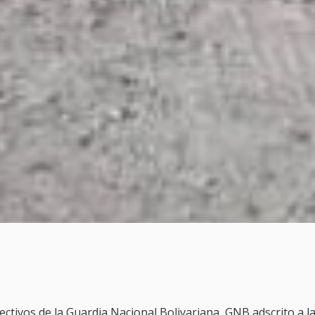
ectivos de la Guardia Nacional Bolivariana, GNB adscrito a l