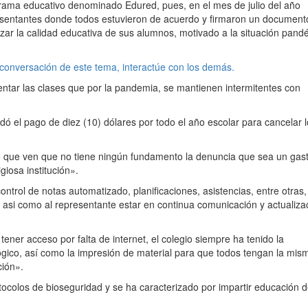
grama educativo denominado Edured, pues, en el mes de julio del año
sentantes donde todos estuvieron de acuerdo y firmaron un document
izar la calidad educativa de sus alumnos, motivado a la situación pand
 conversación de este tema, interactúe con los demás.
ntar las clases que por la pandemia, se mantienen intermitentes con
ó el pago de diez (10) dólares por todo el año escolar para cancelar 
o que ven que no tiene ningún fundamento la denuncia que sea un gas
iosa institución».
ontrol de notas automatizado, planificaciones, asistencias, entre otras,
 asi como al representante estar en continua comunicación y actualiza
ner acceso por falta de internet, el colegio siempre ha tenido la
ológico, así como la impresión de material para que todos tengan la mis
ción».
tocolos de bioseguridad y se ha caracterizado por impartir educación 