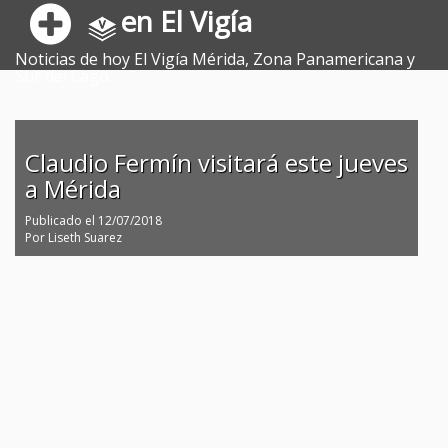
en El Vigía
Noticias de hoy El Vigía Mérida, Zona Panamericana y
Sur del Lago.
Claudio Fermín visitará este jueves
a Mérida
Publicado el
12/07/2018
Por
Liseth Suarez