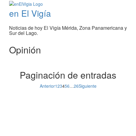
en El Vigía
Noticias de hoy El Vigía Mérida, Zona Panamericana y
Sur del Lago.
Opinión
Paginación de entradas
Anterior
1
2
3
4
5
6
…
26
Siguiente