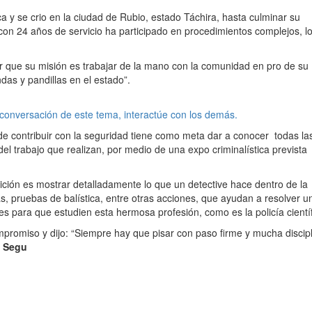
ca y se crio en la ciudad de Rubio, estado Táchira, hasta culminar su
 y con 24 años de servicio ha participado en procedimientos complejos, l
ar que su misión es trabajar de la mano con la comunidad en pro de su
das y pandillas en el estado”.
 conversación de este tema, interactúe con los demás.
de contribuir con la seguridad tiene como meta dar a conocer todas la
del trabajo que realizan, por medio de una expo criminalística prevista
ición es mostrar detalladamente lo que un detective hace dentro de la
cas, pruebas de balística, entre otras acciones, que ayudan a resolver u
eres para que estudien esta hermosa profesión, como es la policía científ
ompromiso y dijo: “Siempre hay que pisar con paso firme y mucha discipl
e Segu