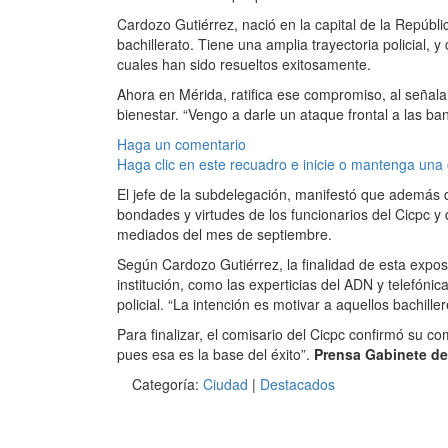
Cardozo Gutiérrez, nació en la capital de la Repúbli
bachillerato. Tiene una amplia trayectoria policial,
cuales han sido resueltos exitosamente.
Ahora en Mérida, ratifica ese compromiso, al señal
bienestar. “Vengo a darle un ataque frontal a las ban
Haga un comentario
Haga clic en este recuadro e inicie o mantenga una
El jefe de la subdelegación, manifestó que además 
bondades y virtudes de los funcionarios del Cicpc y 
mediados del mes de septiembre.
Según Cardozo Gutiérrez, la finalidad de esta expos
institución, como las experticias del ADN y telefóni
policial. “La intención es motivar a aquellos bachill
Para finalizar, el comisario del Cicpc confirmó su c
pues esa es la base del éxito”.
Prensa Gabinete d
Categoría:
Ciudad
|
Destacados