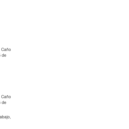
l Caño
5 de
l Caño
5 de
abajo,