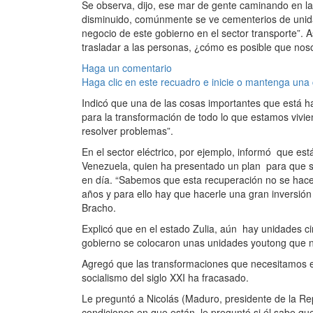
Se observa, dijo, ese mar de gente caminando en las
disminuido, comúnmente se ve cementerios de unidad
negocio de este gobierno en el sector transporte”.
trasladar a las personas, ¿cómo es posible que no
Haga un comentario
Haga clic en este recuadro e inicie o mantenga una
Indicó que una de las cosas importantes que está ha
para la transformación de todo lo que estamos vivi
resolver problemas”.
En el sector eléctrico, por ejemplo, informó que e
Venezuela, quien ha presentado un plan para que s
en día. “Sabemos que esta recuperación no se hace
años y para ello hay que hacerle una gran inversió
Bracho.
Explicó que en el estado Zulia, aún hay unidades c
gobierno se colocaron unas unidades youtong que n
Agregó que las transformaciones que necesitamos e
socialismo del siglo XXI ha fracasado.
Le preguntó a Nicolás (Maduro, presidente de la Re
condiciones en que están, le preguntó si él sabe qu