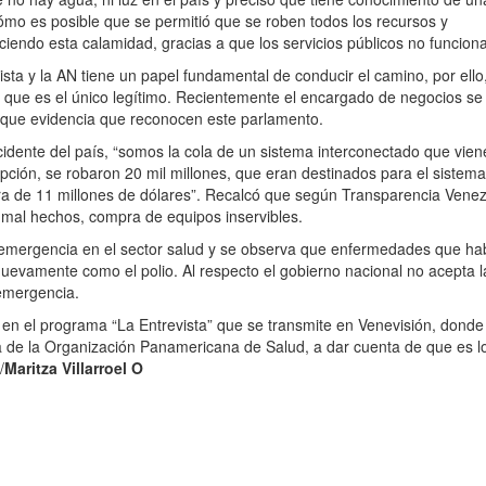
“cómo es posible que se permitió que se roben todos los recursos y
endo esta calamidad, gracias a que los servicios públicos no funciona
ista y la AN tiene un papel fundamental de conducir el camino, por ello
r que es el único legítimo. Recientemente el encargado de negocios se
o que evidencia que reconocen este parlamento.
occidente del país, “somos la cola de un sistema interconectado que vien
upción, se robaron 20 mil millones, que eran destinados para el sistema
ri era de 11 millones de dólares”. Recalcó que según Transparencia Vene
 mal hechos, compra de equipos inservibles.
a emergencia en el sector salud y se observa que enfermedades que ha
evamente como el polio. Al respecto el gobierno nacional no acepta l
 emergencia.
en el programa “La Entrevista” que se transmite en Venevisión, donde
ra de la Organización Panamericana de Salud, a dar cuenta de que es l
/
Maritza Villarroel O