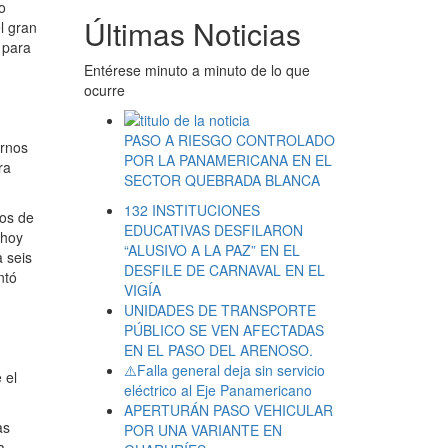
o
Últimas Noticias
l gran
 para
Entérese minuto a minuto de lo que
ocurre
PASO A RIESGO CONTROLADO
arnos
POR LA PANAMERICANA EN EL
ra
SECTOR QUEBRADA BLANCA
132 INSTITUCIONES
ros de
EDUCATIVAS DESFILARON
 hoy
“ALUSIVO A LA PAZ” EN EL
 seis
DESFILE DE CARNAVAL EN EL
ntó
VIGÍA
UNIDADES DE TRANSPORTE
PÚBLICO SE VEN AFECTADAS
EN EL PASO DEL ARENOSO.
⚠️Falla general deja sin servicio
 el
eléctrico al Eje Panamericano
APERTURÁN PASO VEHICULAR
as
POR UNA VARIANTE EN
a