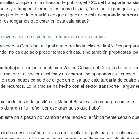
 calles porque no hay transporte público, el 70% del transporte ha sid
es youtong en diferentes estados del país, “ese fue el gran guiso y e
 Aseguró tener información de que el gobierno está comprando perreras
sotros tengamos que estar en esta calamidad?
 conversación de este tema, interactúe con los demás.
ciendo la Comisión, al igual que otras instancias de la AN, “es prepar
endo, no es que solo presentemos críticas, sino también propuestas pa
stán trabajado conjuntamente con Wiston Cabas, del Colegio de Ingenie
e recupere el sector eléctrico y no ocurran los apagones que suceden
 en dos meses como dice el gobierno ya que esto tardaría de cuatro a
n de recursos. Lo mismo se ha hecho con el sector transporte”, argume
irculando desde la gestión de Manuel Rosales, sin embargo con este
o duraron ni un año “por ese gran guiso que hubo”.
n este país pasan por cambiar este modelo, enfáticamente señaló que
pública) desde cuándo no va a un hospital del país para que observe l
e no hay agua, ni luz en el país y precisó que tiene conocimiento de un