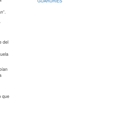
GUARURÍES
n”.
,
e del
zuela
bían
a
o que