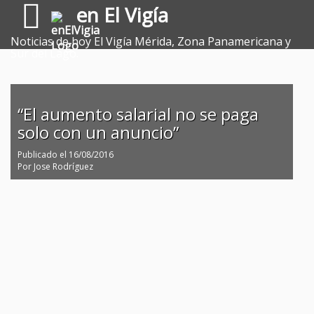
en El Vigía
Noticias de hoy El Vigía Mérida, Zona Panamericana y
Sur del Lago.
“El aumento salarial no se paga
solo con un anuncio”
Publicado el
16/08/2016
Por
Jose Rodríguez