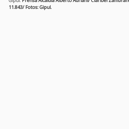
Gipul.
Prensa Alcaldía Alberto Adriani/ Claribel Zambra
11.843/ Fotos: Gipul.