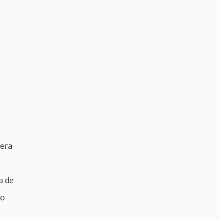
nera
a de
to