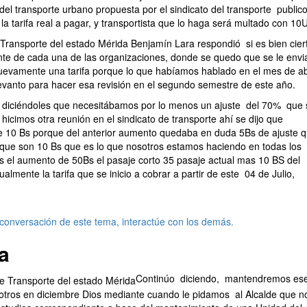
 del transporte urbano propuesta por el sindicato del transporte
publico
 la tarifa real a pagar, y transportista que lo haga será multado con 10U
e Transporte del estado Mérida Benjamín Lara respondió
si es bien cier
nte de cada una de las organizaciones, donde se quedo que se le envi
uevamente una tarifa porque lo que habíamos hablado en el mes de ab
evanto para hacer esa revisión en el segundo semestre de este año.
n diciéndoles que necesitábamos por lo menos un ajuste
del 70%
que 
hicimos otra reunión en el sindicato de transporte ahí se dijo que
 10 Bs porque del anterior aumento quedaba en duda 5Bs de ajuste 
 que son 10 Bs que es lo que nosotros estamos haciendo en todas los
es el aumento de 50Bs el pasaje corto 35 pasaje actual mas 10 BS del
almente la tarifa que se inicio a cobrar a partir de este
04 de Julio,
 conversación de este tema, interactúe con los demás.
a
Continúo
diciendo,
mantendremos es
nosotros en diciembre Dios mediante cuando le pidamos
al Alcalde que n