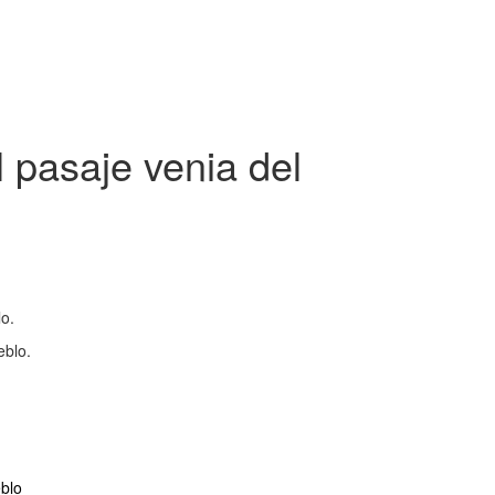
l pasaje venia del
o.
eblo.
eblo