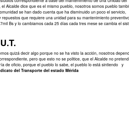
studios correspondiente a base del mantenimiento de una Unidad del
, el Alcalde dice que es el mismo pueblo, nosotros somos pueblo tambi
comunidad se han dado cuenta que ha disminuido un poco el servicio,
 repuestos que requiere una unidad para su mantenimiento preventiv
 47mil Bs y lo cambiamos cada 25 días cada tres mese se cambia el si
U.T.
os quizá decir algo porque no se ha visto la acción, nosotros depen
rrespondiente, pero que esto no se politice, que el Alcalde no preten
ría de oficio, porque el pueblo lo sabe, el pueblo lo está sintiendo
y
dicato del Transporte del estado Mérida