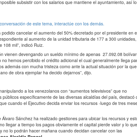
posible subsistir con los salarios que mantiene el ayuntamiento, así lo
 conversación de este tema, interactúe con los demás.
 podido cancelar el aumento del 50% decretado por el presidente en 
respondiente al aumento de la unidad tributaria de 177 a 300 unidades,
 108 mil”, indicó Ruiz.
ción vienen devengando un sueldo mínimo de apenas 27.092.08 bolívare
un no hemos percibido el crédito adicional el cual generalmente llega pa
emos además con mucha tristeza como ante la actual situación por la que
o de obra ejemplar ha decido dejarnos”, dijo.
anipulando a los venezolanos con “aumentos televisivos” que no
s públicos específicamente de las diversas alcaldías del país, destacó
 que cuando el Ejecutivo decida enviar los recursos -luego de tres mes
de Álvaro Sánchez ha realizado gestiones para ubicar los recursos y est
no llegar a tiempo los pagos obviamente el capital pierde valor y lo qu
oy no lo podrán hacer mañana cuando decidan cancelar con las
ensa Alcaldía Rangel