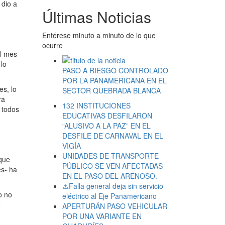
 dio a
Últimas Noticias
Entérese minuto a minuto de lo que
ocurre
el mes
 lo
PASO A RIESGO CONTROLADO
POR LA PANAMERICANA EN EL
s, lo
SECTOR QUEBRADA BLANCA
ra
132 INSTITUCIONES
 todos
EDUCATIVAS DESFILARON
“ALUSIVO A LA PAZ” EN EL
DESFILE DE CARNAVAL EN EL
VIGÍA
UNIDADES DE TRANSPORTE
 que
PÚBLICO SE VEN AFECTADAS
es- ha
EN EL PASO DEL ARENOSO.
⚠️Falla general deja sin servicio
o no
eléctrico al Eje Panamericano
e
APERTURÁN PASO VEHICULAR
POR UNA VARIANTE EN