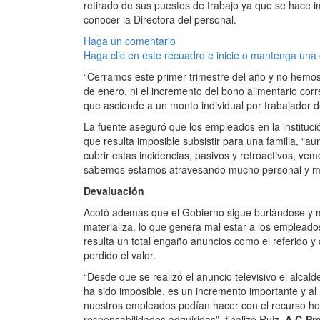
retirado de sus puestos de trabajo ya que se hace im
conocer la Directora del personal.
Haga un comentario
Haga clic en este recuadro e inicie o mantenga una
“Cerramos este primer trimestre del año y no hemos
de enero, ni el incremento del bono alimentario cor
que asciende a un monto individual por trabajador de
La fuente aseguró que los empleados en la institu
que resulta imposible subsistir para una familia, “a
cubrir estas incidencias, pasivos y retroactivos, v
sabemos estamos atravesando mucho personal y man
Devaluación
Acotó además que el Gobierno sigue burlándose y m
materializa, lo que genera mal estar a los empleado
resulta un total engaño anuncios como el referido y
perdido el valor.
“Desde que se realizó el anuncio televisivo el alcal
ha sido imposible, es un incremento importante y al 
nuestros empleados podían hacer con el recurso h
responsabilidades adquiridas”, finalizó Ruiz.
A.C-Pr