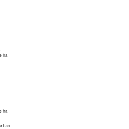
a
ue ha
ue ha
se han