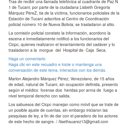
Tras de recibir una llamada telefónica al cuadrante de Paz N
1 de Tucani; por parte de la ciudadana Lisbeth Gregoria
Márquez PéreZ, tia de la víctima, funcionarios policiales de la
Estación de Tucaní adscritos al Centro de Coordinación
policial número 10 de Nueva Bolivia; se trasladaron al sitio.
La comisión policial constato la información, acordono la
escena e inmediatamente notificó a los funcionarios del
Cicpc, quienes realizaron el levantamiento del cadáver y lo
trasladaron a la morgue del Hospital de Caja Seca.
Haga un comentario
Haga clic en este recuadro e inicie o mantenga una
conversación de este tema, interactúe con los demás.
Marlon Alejandro Márquez Pérez; Venezolano, de 15 años
de edad, natural de Tucani, sin ocupación definida, presento
según el médico forense dos heridas por arma de fuego a
nivel temporal derecho con salida.
Los sabuesos del Cicpc manejan como móvil que se trate de
un posible ajuste de cuentas, sin embargo iniciaron las
pesquisas de ley, a fin de dar con el paradero de los actores
de este hecho de sangre. / /lisethsuarez13@gmail.com