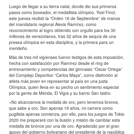
Luego de llegar a su tierra natal, donde dio sus primeros
pasos como boxeador, el medallista olímpico, Yoel Finol,
este jueves recibió la “Orden 16 de Septiembre” de manos
del mandatario regional Alexis Ramírez, como
reconocimiento al logro obtenido con orgullo para los 30
millones de venezolanos, tras 32 años de sequía de una
presea olímpica en esta disciplina, y la primera para un
merideño.
Más de tres mil vigíenses fueron testigos de esta imposición,
hecha con satisfacción por Ramírez desde el ring de
entrenamiento y competencias del gimnasio “Oscar Ortega”
del Complejo Deportivo “Carlos Maya”, como distinción al
atleta más joven en representar al país en una justa
Olímpica, quien lleva en su pecho un sentimiento especial
por la gente de Mérida, El Vigía y su barrio San Isidro.
«No alcanzamos la medalla de oro, pero tenemos bronce,
que sabe a oro. Son apenas 19 años, mi carrera como
pugilista apenas comienza, por ello, para los juegos de Tokio
2020 me prepararé con la ilusión y misión de cambiar esta
medalla de bronce por una de oro. Agradecido por el gran
apoyo del gobierno bolivariano del presidente de la república