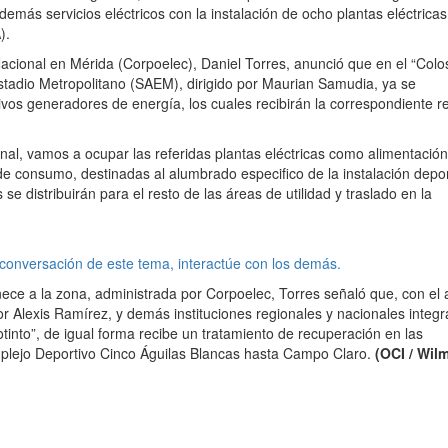
emás servicios eléctricos con la instalación de ocho plantas eléctricas
).
 Nacional en Mérida (Corpoelec), Daniel Torres, anunció que en el “Col
tadio Metropolitano (SAEM), dirigido por Maurian Samudia, ya se
ivos generadores de energía, los cuales recibirán la correspondiente re
onal, vamos a ocupar las referidas plantas eléctricas como alimentación
de consumo, destinadas al alumbrado especifico de la instalación depor
e distribuirán para el resto de las áreas de utilidad y traslado en la
 conversación de este tema, interactúe con los demás.
nece a la zona, administrada por Corpoelec, Torres señaló que, con el
por Alexis Ramírez, y demás instituciones regionales y nacionales integ
tinto”, de igual forma recibe un tratamiento de recuperación en las
mplejo Deportivo Cinco Águilas Blancas hasta Campo Claro.
(OCI / Wil