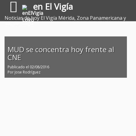
en El Vigía
Noticias de hoy El Vigía Mérida, Zona Panamericana y
Sur del Lago.
MUD se concentra hoy frente al
CNE
Publicado el
02/08/2016
Por
Jose Rodríguez