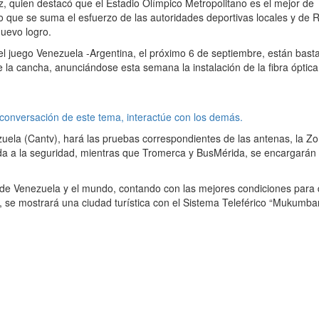
ez, quien destacó que el Estadio Olímpico Metropolitano es el mejor de
lo que se suma el esfuerzo de las autoridades deportivas locales y de 
nuevo logro.
el juego Venezuela -Argentina, el próximo 6 de septiembre, están bast
e la cancha, anunciándose esta semana la instalación de la fibra óptic
 conversación de este tema, interactúe con los demás.
la (Cantv), hará las pruebas correspondientes de las antenas, la Z
da a la seguridad, mientras que Tromerca y BusMérida, se encargarán 
.
s de Venezuela y el mundo, contando con las mejores condiciones para 
, se mostrará una ciudad turística con el Sistema Teleférico “Mukumbar