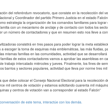
ación del referéndum revocatorio, que consiste en la recolección del ve
Nacional y Coordinador del partido Primero Justicia en el estado Falcón
omo estrategia la organización de los comandos familiares para lograr 
 familia con un mecanismo de anclaje y de contacto con todos los secto
er un número de contactadores y que en resumen esto nos lleve a con
ilizadoras consistirá en tres pasos para poder lograr la meta establec
s a escoger la toma de esquinas más emblemáticas, las más fluidas, p
las mismas familias en las comunidades, actividad que se desarrollará
as familias de estos contactadores vamos a aprobar las asambleas en c
e trabajo intercalado miércoles y jueves. Finalmente, los fines de se
s barrios y sectores populares, actividad que lleva por norme tres mil
s que debe colocar el Consejo Nacional Electoral para la recolección d
orce mil centros de votación y estamos solicitando cuarenta mil máquin
quinas y centros de votación van a corresponder al estado Falcón”
 conversación de este tema, interactúe con los demás.