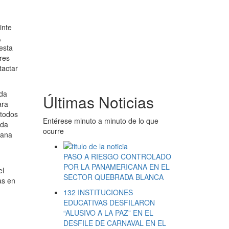
inte
,
esta
res
tactar
ida
Últimas Noticias
ara
 todos
Entérese minuto a minuto de lo que
ada
ocurre
mana
PASO A RIESGO CONTROLADO
POR LA PANAMERICANA EN EL
el
SECTOR QUEBRADA BLANCA
as en
132 INSTITUCIONES
EDUCATIVAS DESFILARON
“ALUSIVO A LA PAZ” EN EL
DESFILE DE CARNAVAL EN EL