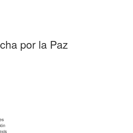
cha por la Paz
tes
ión
exis