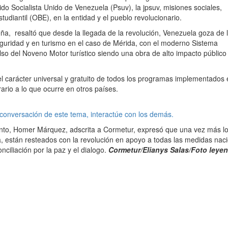
do Socialista Unido de Venezuela (Psuv), la jpsuv, misiones sociales,
tudiantil (OBE), en la entidad y el pueblo revolucionario.
ña, resaltó que desde la llegada de la revolución, Venezuela goza de 
eguridad y en turismo en el caso de Mérida, con el moderno Sistema
lso del Noveno Motor turístico siendo una obra de alto impacto público
el carácter universal y gratuito de todos los programas implementados 
rio a lo que ocurre en otros países.
 conversación de este tema, interactúe con los demás.
omento, Homer Márquez, adscrita a Cormetur, expresó que una vez más l
a, están resteados con la revolución en apoyo a todas las medidas naci
ciliación por la paz y el dialogo.
Cormetur/Elianys Salas/
Foto leye