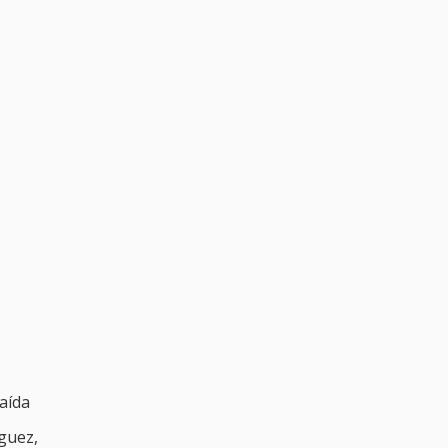
aída
guez,