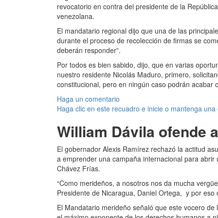
revocatorio en contra del presidente de la Repúblic
venezolana.
El mandatario regional dijo que una de las princip
durante el proceso de recolección de firmas se com
deberán responder”.
Por todos es bien sabido, dijo, que en varias oportu
nuestro residente Nicolás Maduro, primero, solicit
constitucional, pero en ningún caso podrán acabar c
Haga un comentario
Haga clic en este recuadro e inicie o mantenga una
William Dávila ofende 
El gobernador Alexis Ramírez rechazó la actitud asum
a emprender una campaña internacional para abrir u
Chávez Frías.
“Como merideños, a nosotros nos da mucha vergüenza
Presidente de Nicaragua, Daniel Ortega, y por eso
El Mandatario merideño señaló que este vocero de l
el máximo exponente de los derechos humanos a ni