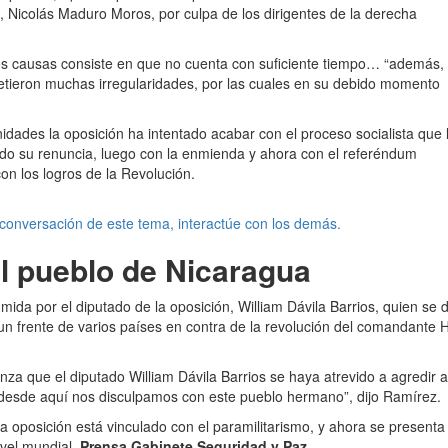
a, Nicolás Maduro Moros, por culpa de los dirigentes de la derecha
ales causas consiste en que no cuenta con suficiente tiempo… “además,
etieron muchas irregularidades, por las cuales en su debido momento
nidades la oposición ha intentado acabar con el proceso socialista que 
ando su renuncia, luego con la enmienda y ahora con el referéndum
on los logros de la Revolución.
 conversación de este tema, interactúe con los demás.
al pueblo de Nicaragua
ida por el diputado de la oposición, William Dávila Barrios, quien se 
n frente de varios países en contra de la revolución del comandante 
 que el diputado William Dávila Barrios se haya atrevido a agredir a
 desde aquí nos disculpamos con este pueblo hermano”, dijo Ramírez.
a oposición está vinculado con el paramilitarismo, y ahora se present
vel mundial.
Prensa Gabinete Seguridad y Paz